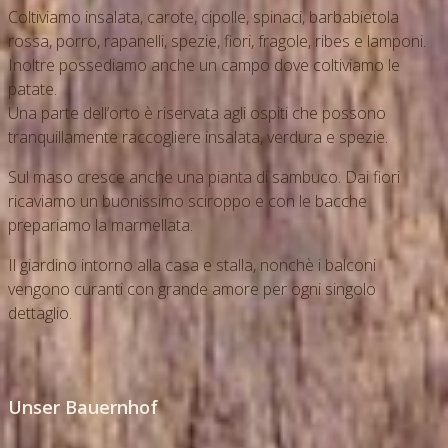
Coltiviamo insalata, carote, cipolle, spinaci, barbabietola
rossa, porro, rapanelli, spezie, fiori, fragole, ribes e lamponi.
Inoltre possediamo anche un campo dove coltiviamo le
patate.
Una parte dell’orto è riservata agli ospiti che possono
tranquillamente raccogliere insalata, verdura e spezie.
Sul maso cresce anche una pianta di sambuco. Dai fiori
ricaviamo un buonissimo sciroppo e con le bacche
prepariamo la marmellata.
Il giardino intorno alla casa e stalla, nonchè i balconi
vengono curanti con grande amore per ogni singolo
dettaglio.
Unser Bauernhof