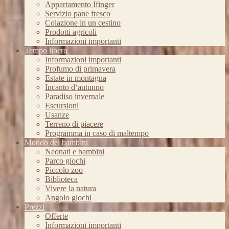
Appartamento Ifinger
Servizio pane fresco
Colazione in un cestino
Prodotti agricoli
Informazioni importanti
Tempo libero
Informazioni importanti
Profumo di primavera
Estate in montagna
Incanto d‘autunno
Paradiso invernale
Escursioni
Usanze
Terreno di piacere
Programma in caso di maltempo
Mondo dei bambini
Neonati e bambini
Parco giochi
Piccolo zoo
Biblioteca
Vivere la natura
Angolo giochi
Prezzi
Offerte
Informazioni importanti