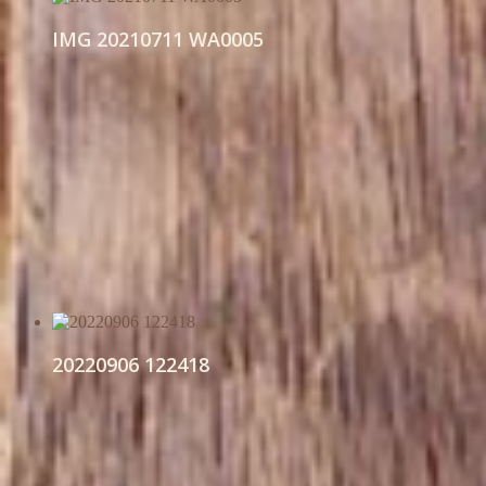
IMG 20210711 WA0005
20220906 122418