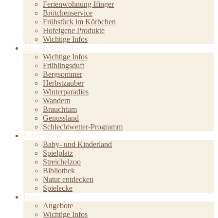
Ferienwohnung Ifinger
Brötchenservice
Frühstück im Körbchen
Hofeigene Produkte
Wichtige Infos
Aktiv & Freizeit
Wichtige Infos
Frühlingsduft
Bergsommer
Herbstzauber
Winterparadies
Wandern
Brauchtum
Genussland
Schlechtwetter-Programm
Kinderspass
Baby- und Kinderland
Spielplatz
Streichelzoo
Bibliothek
Natur entdecken
Spielecke
Preise
Angebote
Wichtige Infos