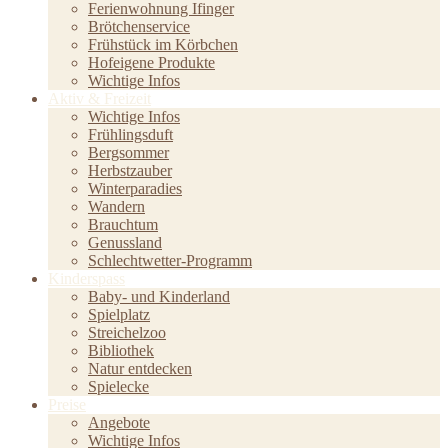
Ferienwohnung Ifinger
Brötchenservice
Frühstück im Körbchen
Hofeigene Produkte
Wichtige Infos
Aktiv & Freizeit
Wichtige Infos
Frühlingsduft
Bergsommer
Herbstzauber
Winterparadies
Wandern
Brauchtum
Genussland
Schlechtwetter-Programm
Kinderspass
Baby- und Kinderland
Spielplatz
Streichelzoo
Bibliothek
Natur entdecken
Spielecke
Preise
Angebote
Wichtige Infos