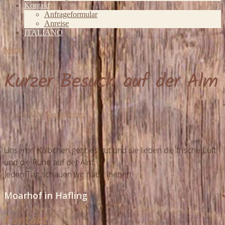
Kontakt
Anfrageformular
Anreise
ITALIANO
Menu
Kurzer Besuch auf der Alm
1. Juni 2020
Neuigkeiten
Unseren Kälbchen geht es gut und sie lieben die frische Luft
und die Ruhe auf der Alm.
Jeden Tag schauen wir nach Ihenen.
Moarhof in Hafling
Kontakt