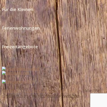
Für die Kleinen
Ferienwohnungen
Freizeitangebote
Impressum
|
Cookies & Datenschutzerklärung
| Mwst.Nr.
02567470212 | CIN: IT021005B5PRW8SZQU