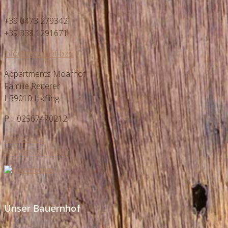
+39 0473 279342
+39 338 1291671
info@moarhof-bz.it
Appartments Moarhof
Familie Reiterer
I-39010 Hafling
P.I. 02567470212
Impressum
Cookies & Privacy
Unser Bauernhof