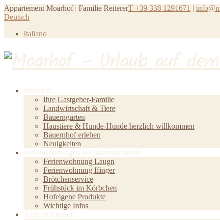
Appartement Moarhof | Familie Reiterer
T +39 338 1291671
|
info@mo
Deutsch
Italiano
Moarhof
Ihre Gastgeber-Familie
Landwirtschaft & Tiere
Bauerngarten
Haustiere & Hunde-Hunde herzlich willkommen
Bauernhof erleben
Neuigkeiten
Ferienwohnungen & Gaumenfreuden
Ferienwohnung Laugn
Ferienwohnung Ifinger
Brötchenservice
Frühstück im Körbchen
Hofeigene Produkte
Wichtige Infos
Aktiv & Freizeit