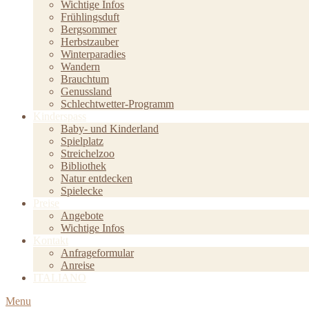
Wichtige Infos
Frühlingsduft
Bergsommer
Herbstzauber
Winterparadies
Wandern
Brauchtum
Genussland
Schlechtwetter-Programm
Kinderspass
Baby- und Kinderland
Spielplatz
Streichelzoo
Bibliothek
Natur entdecken
Spielecke
Preise
Angebote
Wichtige Infos
Kontakt
Anfrageformular
Anreise
ITALIANO
Menu