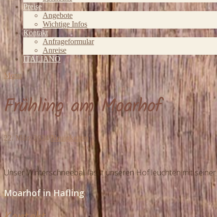
Preise
Angebote
Wichtige Infos
Kontakt
Anfrageformular
Anreise
ITALIANO
Menu
Frühling am Moarhof
22. März 2024
Neuigkeiten
Unser Winterschneeball lässt unseren Hof leuchten mit seine
Moarhof in Hafling
Kontakt