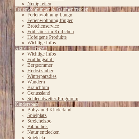
Neuigkeiten
Ferienwohnungen & Gaumenfreuden
Ferienwohnung Laugn
Ferienwohnung Ifinger
Brötchenservice
Frühstück im Körbchen
Hofeigene Produkte
Wichtige Infos
Aktiv & Freizeit
Wichtige Infos
Frühlingsduft
Bergsommer
Herbstzauber
Winterparadies
Wandern
Brauchtum
Genussland
Schlechtwetter-Programm
Kinderspass
Baby- und Kinderland
Spielplatz
Streichelzoo
Bibliothek
Natur entdecken
Spielecke