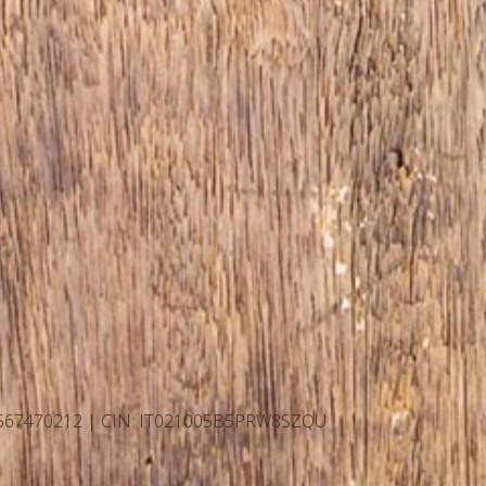
2567470212 | CIN: IT021005B5PRW8SZQU