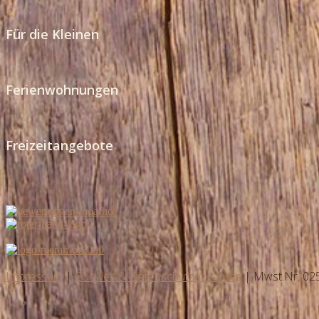
Für die Kleinen
Ferienwohnungen
Freizeitangebote
Impressum
|
Cookies & Datenschutzerklärung
| Mwst.Nr. 0