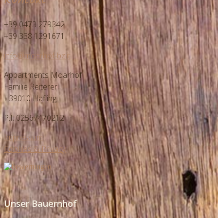
+39 0473 279342
+39 338 1291671
info@moarhof-bz.it
Appartments Moarhof
Familie Reiterer
I-39010 Hafling
P.I. 02567470212
Impressum
Cookies & Privacy
Unser Bauernhof