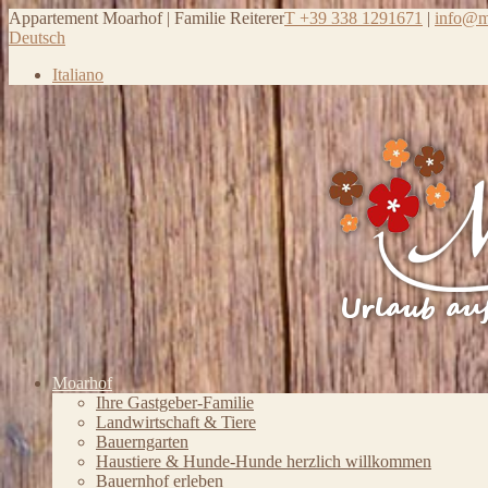
Appartement Moarhof | Familie Reiterer
T +39 338 1291671
|
info@mo
Deutsch
Italiano
Moarhof
Ihre Gastgeber-Familie
Landwirtschaft & Tiere
Bauerngarten
Haustiere & Hunde-Hunde herzlich willkommen
Bauernhof erleben