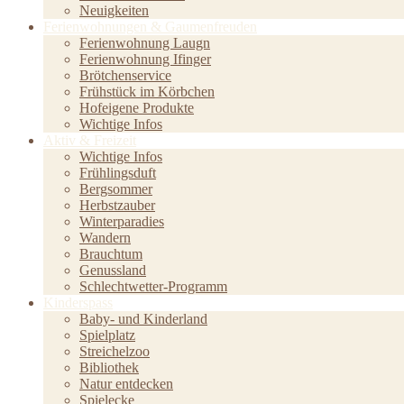
Neuigkeiten
Ferienwohnungen & Gaumenfreuden
Ferienwohnung Laugn
Ferienwohnung Ifinger
Brötchenservice
Frühstück im Körbchen
Hofeigene Produkte
Wichtige Infos
Aktiv & Freizeit
Wichtige Infos
Frühlingsduft
Bergsommer
Herbstzauber
Winterparadies
Wandern
Brauchtum
Genussland
Schlechtwetter-Programm
Kinderspass
Baby- und Kinderland
Spielplatz
Streichelzoo
Bibliothek
Natur entdecken
Spielecke