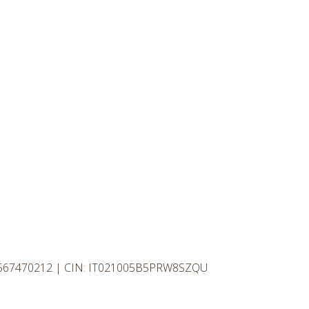
2567470212 | CIN: IT021005B5PRW8SZQU