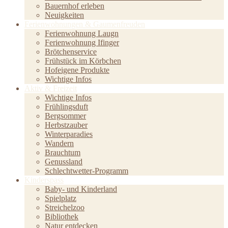
Bauernhof erleben
Neuigkeiten
Ferienwohnungen & Gaumenfreuden
Ferienwohnung Laugn
Ferienwohnung Ifinger
Brötchenservice
Frühstück im Körbchen
Hofeigene Produkte
Wichtige Infos
Aktiv & Freizeit
Wichtige Infos
Frühlingsduft
Bergsommer
Herbstzauber
Winterparadies
Wandern
Brauchtum
Genussland
Schlechtwetter-Programm
Kinderspass
Baby- und Kinderland
Spielplatz
Streichelzoo
Bibliothek
Natur entdecken