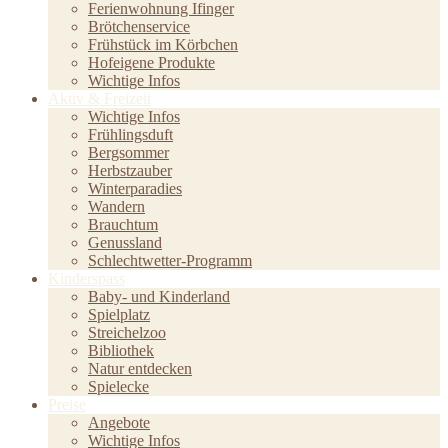
Ferienwohnung Ifinger
Brötchenservice
Frühstück im Körbchen
Hofeigene Produkte
Wichtige Infos
Aktiv & Freizeit
Wichtige Infos
Frühlingsduft
Bergsommer
Herbstzauber
Winterparadies
Wandern
Brauchtum
Genussland
Schlechtwetter-Programm
Kinderspass
Baby- und Kinderland
Spielplatz
Streichelzoo
Bibliothek
Natur entdecken
Spielecke
Preise
Angebote
Wichtige Infos