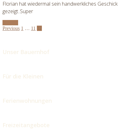
Florian hat wiedermal sein handwerkliches Geschick
gezeigt..Super
Mehr ...
Posts
Previous
1
…
11
12
navigation
Unser Bauernhof
Für die Kleinen
Ferienwohnungen
Freizeitangebote