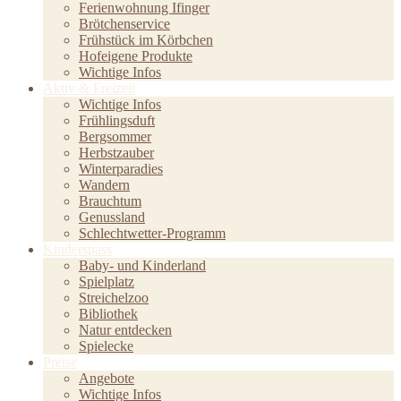
Ferienwohnung Ifinger
Brötchenservice
Frühstück im Körbchen
Hofeigene Produkte
Wichtige Infos
Aktiv & Freizeit
Wichtige Infos
Frühlingsduft
Bergsommer
Herbstzauber
Winterparadies
Wandern
Brauchtum
Genussland
Schlechtwetter-Programm
Kinderspass
Baby- und Kinderland
Spielplatz
Streichelzoo
Bibliothek
Natur entdecken
Spielecke
Preise
Angebote
Wichtige Infos